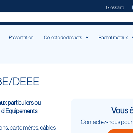
Glossaire
Présentation
Collecte de déchets
Rachat métaux
 D3E/DEEE
aux particuliers ou
Vous ê
s d'Equipements
Contactez-nous pour re
ns, carte mères, câbles